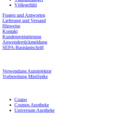
Völlegefühl
Fragen und Antworten
Lieferung und Versand
Hinweise
Kontakt
Kundenregistrierung
Anwenderrückmeldung
SEPA-Basislastschrift
Verwendung Autoinjektor
Vorbereitung MiniSpike
Coapo
Cosmos Apotheke
Universum Apotheke