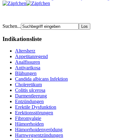
Suchen...
Indikationsliste
Altersherz
Appetitanregend
Analfissuren
Antivarikosa
Blähungen
Candida albicans Infektion
Choleretikum
Colitis ulcerosa
Darmentleerung
Entzündungen
Erektile Dysfunktion
Erektionsstörungen
Fibromyalgie
Hämorrhoiden
Hämorrhoidenverödung
Harnwegsentzündungen