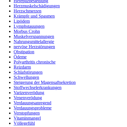
Hefepilzbesiedlung
Herzmuskelschädigungen
Herzschmerzen
Krämpfe und Spasmen
Lipödem
Lymphstauungen
Morbus Crohn
Muskelverspannungen
Nahrungsmittelallergie
nervöse Herzstörungen
Obstipation
Ödeme
Polyarthritis chronische
Reizdarm
Schlafstörungen
Schwellungen
Steigerung der Magensaftsekretion
Stoffwechselerkrankungen
Varizenverödung
Venenverödung
Verdauungsanregend
Verdauungsprobleme
Verstopfungen
Vitaminmangel
Völlegefühl