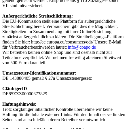
geltend gemacht werden. Ansprüche aus § 110 Sozialgesetzbuch
VII sind mitversichert.
Außergerichtliche Streitschlichtung:
Die EU-Kommission stellt eine Plattform für außergerichtliche
Streitschlichtung bereit. Verbrauchern gibt dies die Möglichkeit,
Streitigkeiten im Zusammenhang mit ihrer OnlineBestellung
zunächst außergerichtlich zu klären. Die Streitbeilegungs-Plattform
finden Sie hier: http://ec.europa.eu/consumers/odr/ Unsere E-Mail
für Verbraucherbeschwerden lautet:
info@coapo.de
Wir betreiben keinen online-Shop und sind deshalb nicht zur
Teilnahme verpflichtet. Wir nehmen freiwillig ab einem Streitwert
von 500 Euro daran teil.
Umsatzsteuer-Identifikationsnummer:
DE 143880405 gemäß § 27a Umsatzsteuergesetz
GläubigerID
DE85ZZZ00000373829
Haftungshinweis:
Trotz sorgfältiger inhaltlicher Kontrolle übernehme wir keine
Haftung für die Inhalte externer Links. Für den Inhalt der verlinkten
Seiten sind ausschließlich deren Betreiber verantwortlich.