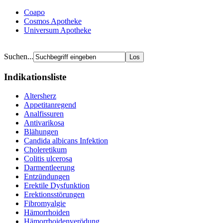
Coapo
Cosmos Apotheke
Universum Apotheke
Suchen...
Indikationsliste
Altersherz
Appetitanregend
Analfissuren
Antivarikosa
Blähungen
Candida albicans Infektion
Choleretikum
Colitis ulcerosa
Darmentleerung
Entzündungen
Erektile Dysfunktion
Erektionsstörungen
Fibromyalgie
Hämorrhoiden
Hämorrhoidenverödung