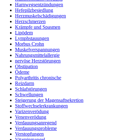
Harnwegsentzündungen
Hefepilzbesiedlung
Herzmuskelschädigungen
Herzschmerzen
Krämpfe und Spasmen
Lipödem
Lymphstauungen
Morbus Crohn
Muskelverspannungen
Nahrungsmittelallergie
nervöse Herzstörungen
Obstipation
Ödeme
Polyarthritis chronische
Reizdarm
Schlafstörungen
Schwellungen
Steigerung der Magensaftsekretion
Stoffwechselerkrankungen
Varizenverödung
Venenverödung
Verdauungsanregend
Verdauungsprobleme
Verstopfungen
Vitaminmangel